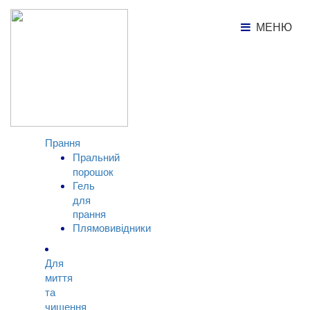
Каталог продукції
Прання
МЕНЮ
МЕНЮ
КАТАЛОГ
ТОВАРІВ
Прання
Пральний
порошок
Гель
для
прання
Плямовивідники
Для
миття
та
чищення