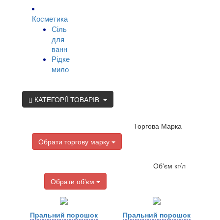
Косметика
Сіль
для
ванн
Рідке
мило
КАТЕГОРІЇ ТОВАРІВ
Торгова Марка
Обрати торгову марку
Об'єм кг/л
Обрати об'єм
Пральний порошок
Пральний порошок