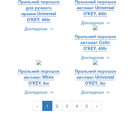
Пральний порошок
Пральний порошок
для ручного
автомат Universal
прання Universal
O'KEY, 400г
O'KEY, 400г
Докладніше
Докладніше
Пральний порошок
автомат Color
O'KEY, 400г
Докладніше
Пральний порошок
Пральний порошок
автомат White
автомат Universal
O'KEY, 6кг
O'KEY, 3кг
Докладніше
Докладніше
«
1
2
3
4
5
»