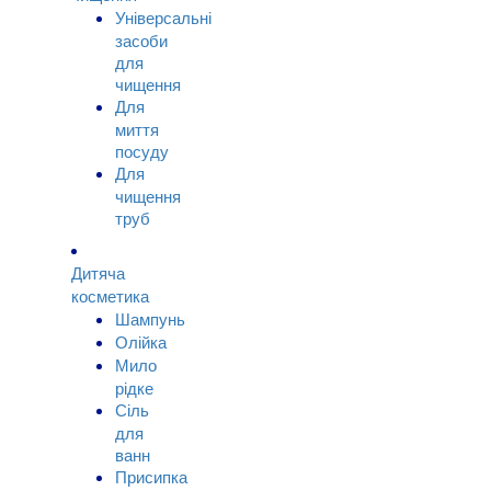
Універсальні
засоби
для
чищення
Для
миття
посуду
Для
чищення
труб
Дитяча
косметика
Шампунь
Олійка
Мило
рідке
Сіль
для
ванн
Присипка