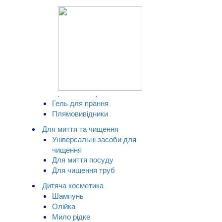
Каталог продукції
Шампунь
КАТАЛОГ ТОВАРІВ
Прання
Пральний порошок
Гель для прання
Плямовивідники
Для миття та чищення
Універсальні засоби для
чищення
Для миття посуду
Для чищення труб
Дитяча косметика
Шампунь
Олійка
Мило рідке