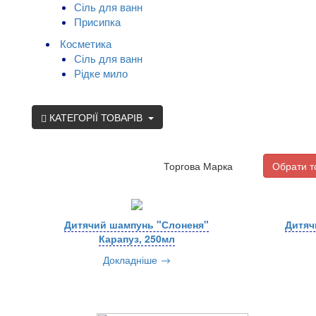
Сіль для ванн
Присипка
Косметика
Сіль для ванн
Рідке мило
КАТЕГОРІЇ ТОВАРІВ
Торгова Марка
Обрати т
Дитячий шампунь "Слоненя"
Дитяч
Карапуз, 250мл
Докладніше