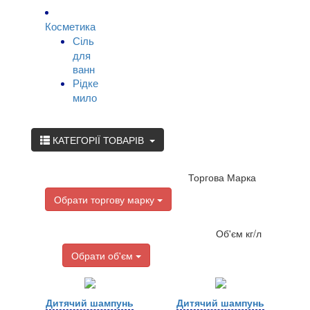
Косметика
Сіль
для
ванн
Рідке
мило
КАТЕГОРІЇ ТОВАРІВ
Торгова Марка
Обрати торгову марку
Об'єм кг/л
Обрати об'єм
Дитячий шампунь
Дитячий шампунь