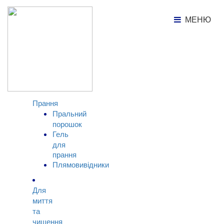
Каталог продукції
Дитяча косметика
МЕНЮ
МЕНЮ
КАТАЛОГ
ТОВАРІВ
Прання
Пральний
порошок
Гель
для
прання
Плямовивідники
Для
миття
та
чищення