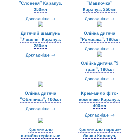
"Слоненя" Карапуз,
"Мавпочка"
250мл
Карапуз, 250мл
Докладніше
Докладніше
Дитячий шампунь
Олійка дитяча
"Левеня" Карапуз,
"Ромашка", 190мл
250мл
Докладніше
Докладніше
Олійка дитяча "5
трав", 190мл
Докладніше
Олійка дитяча
Крем-мило фіто-
"Обліпиха", 100мл
комплекс Карапуз,
400мл
Докладніше
Докладніше
Крем-мило
Крем-мило персик-
антибактеріальне
банан Карапуз,