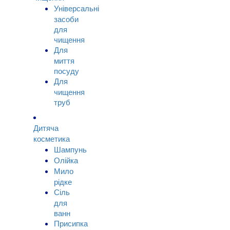
Універсальні
засоби
для
чищення
Для
миття
посуду
Для
чищення
труб
Дитяча
косметика
Шампунь
Олійка
Мило
рідке
Сіль
для
ванн
Присипка